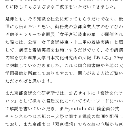
りに際してもさまざまなご教示をいただいてきました。
是非とも、その知識を社会に知ってもらうだけでなく、後
世にも伝えたいと思い、勤務先の京都産業大学のむすびわ
ざ館ギャラリーで企画展「女子宮廷装束の華」が開催され
た際には、公演「女子宮廷装束～十二単の着装実演」と題
して、講演と着装実演をお願いするだけでなく、その講演
内容を京都産業大学日本文化研究所の所報『あふひ』29号
に掲載していただきました。これは国会図書館や各地の大
学図書館が所蔵しておりますので、関心がある方はご覧い
ただければと思います。
また京都宮廷文化研究所では、公式サイトに「宮廷文化サ
ロン」として様々な宮廷文化についてのキーワードについ
て解説を書いていただき、またyoutubeの井筒企画公式
チャンネルでは京都の三大祭に関する講義の動画を配信し
ており、また京都市の「双京構想」でも衣紋の立場から京