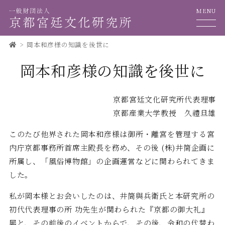
MENU
岡本和彦様の知識を後世に
岡本和彦様の知識を後世に
京都宮廷文化研究所代表理事
京都産業大学教授 久禮旦雄
このたび他界された岡本和彦様は御所・離宮を管理する宮
内庁京都事務所首席主殿長を務め、その後 (株)井筒企画に
所属し、「風俗博物館」の企画運営などに関わられてきま
した。
私が岡本様とお会いしたのは、井筒與兵衛氏と本研究所の
初代代表理事の所 功先生が関わられた『京都の御大礼』
展と、その前後のイベントからで、その後、令和の代替わ