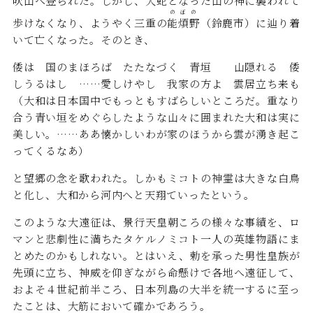
吹山へ登られた。しかし、大蛇となった山の神に襲われて
のぼの
歩けなくなり、ようやく三重の
能煩野
（鈴鹿市）に辿り着
いて亡くなった。そのとき、
倭は 国のまほろば たたなづく 青垣 山隠れる 倭
しうるはし ……愛しけやし 我家の方よ 雲居立ち来も
（大和は日本国中でもっともすばらしいところだ。重なり
合う青い垣をめぐらしたような山々に囲まれた大和は実に
美しい。……ああ懐かしいわが家のほうから雲が湧き起こ
ってくるなあ）
と望郷の念を歌われた。しかもミコトの神霊は大きな白鳥
と化し、大和から河内へと天翔ていったという。
このような大遠征は、景行天皇朝ころの様々な事績を、ロ
マンと悲劇性に満ちたタケルノミコト一人の英雄物語にま
とめたのかもしれない。とはいえ、勅を承った男性皇族が
先頭に立ち、神威を仰ぎながら命懸けで各地へ遠征して、
およそ４世紀前半ころ、日本列島の大半を統一するに至っ
たことは、大筋において確かであろう。