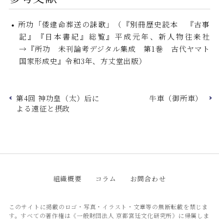
所功「倭建命葬送の誄歌」（『別冊歴史読本 『古事
記』『日本書紀』総覧』平成元年、新人物往来社
→『所功 未刊論考デジタル集成 第1巻 古代ヤマト
国家形成史』令和3年、方丈堂出版）
第4回
神功皇（太）后に
牛車（御所車）
よる遠征と摂政
組織概要
コラム
お問合わせ
このサイトに掲載のロゴ・写真・イラスト・文章等の無断転載を禁じま
す。すべての著作権は《一般財団法人 京都宮廷文化研究所》に帰属しま