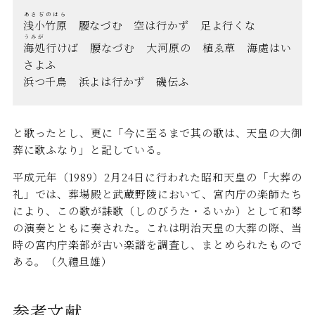
あさぢのはら
浅小竹原
腰なづむ 空は行かず 足よ行くな
うみが
海処
行けば 腰なづむ 大河原の 植ゑ草 海處はい
さよふ
浜つ千鳥 浜よは行かず 磯伝ふ
と歌ったとし、更に「今に至るまで其の歌は、天皇の大御
葬に歌ふなり」と記している。
平成元年（1989）2月24日に行われた昭和天皇の「大葬の
礼」では、葬場殿と武蔵野陵において、宮内庁の楽師たち
により、この歌が誄歌（しのびうた・るいか）として和琴
の演奏とともに奏された。これは明治天皇の大葬の際、当
時の宮内庁楽部が古い楽譜を調査し、まとめられたもので
ある。（久禮旦雄）
参考文献