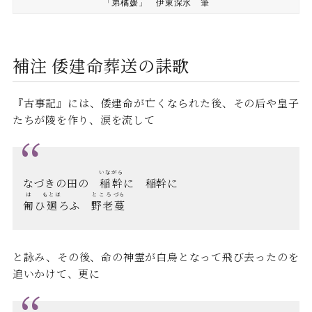
「弟橘媛」 伊東深水 筆
補注 倭建命葬送の誄歌
『古事記』には、倭建命が亡くなられた後、その后や皇子
たちが陵を作り、涙を流して
いな
がら
なづきの田の
稲
幹
に 稲幹に
は
もとほ
ところ
づら
匍
ひ
廻
ろふ
野老
蔓
と詠み、その後、命の神霊が白鳥となって飛び去ったのを
追いかけて、更に