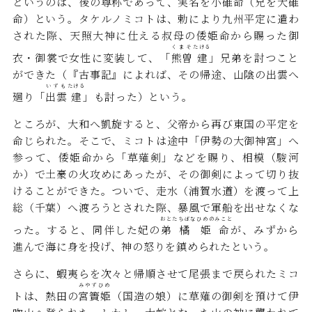
というのは、後の尊称であって、実名を小碓命（兄を大碓
命）という。タケルノミコトは、勅により九州平定に遣わ
された際、天照大神に仕える叔母の倭姫命から賜った御
くまそ
たける
衣・御裳で女性に変装して、「
熊曽
建
」兄弟を討つこと
ができた（『古事記』によれば、その帰途、山陰の出雲へ
いずも
たける
廻り「
出雲
建
」も討った）という。
ところが、大和へ凱旋すると、父帝から再び東国の平定を
命じられた。そこで、ミコトは途中「伊勢の大御神宮」へ
参って、倭姫命から「草薙剣」などを賜り、相模（駿河
か）で土豪の火攻めにあったが、その御剣によって切り抜
けることができた。ついで、走水（浦賀水道）を渡って上
総（千葉）へ渡ろうとされた際、暴風で軍船を出せなくな
おと
たちばな
ひめの
みこと
った。すると、同伴した妃の
弟
橘
姫
命
が、みずから
進んで海に身を投げ、神の怒りを鎮められたという。
さらに、蝦夷らを次々と帰順させて尾張まで戻られたミコ
みやずひめ
トは、熱田の
宮簀姫
（国造の娘）に草薙の御剣を預けて伊