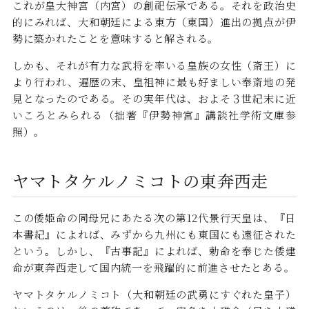
これが皇大神宮（内宮）の創祀伝承である。それを政治史
的にみれば、大和朝廷による東方（東国）進出の拠点が伊
勢に築かれたことを意味すると解される。
しかも、それが有力な武将を率いる皇族の女性（斎王）に
より行われ、遍歴の末、皇祖神に最も好ましい奉斎地の発
見となったのである。その実年代は、およそ３世紀末に近
いころとみられる（拙著『伊勢神宮』講談社学術文庫参
照）。
ヤマトタケルノミコトの東奔西走
この倭姫命の同母兄にあたる次の第12代景行天皇は、『日
本書紀』によれば、みずから九州にも東国にも遠征された
という。しかし、『古事記』によれば、勅命を奉じた倭建
命が東奔西走して国内統一を飛躍的に前進させたとある。
ヤマトタケルノミコト（大和朝廷の武勇にすぐれた皇子）