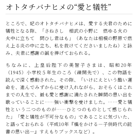
オトタチバナヒメの“愛と犠牲”
ところで、妃のオトタチバナヒメは、愛する夫君のために
犠牲となる際、「さねさし 相武の小野に 燃ゆる火の
火中に立ちて 問ひし君はも」（あなたは相模の野原で燃
え上る炎の中に立ち、私を救けてくださいましたね）と詠
み、夫君に感謝の誠を捧げておられる。
ちなみに、上皇后陛下の美智子さまは、昭和20年
（1945）小学校５年生のころ（疎開先で）、この物語を
読んで深く感動された。その際、「いけにえという酷い運
命を、進んでみずからに受け入れながら、おそらくはこれ
までの人生で、最も愛と感謝に満たされた瞬間の思い出を
歌っていることに……強い衝撃を受けました。……愛と犠
牲という二つのものが……ひとつのものとして感じられ
た」「愛と犠牲が不可分なもの」であることに気づいた、
と語っておられる（平成10年『橋をかける―子供時代の読
書の思い出―』すえもりブックスなど）。