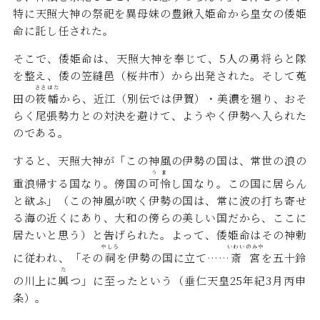
特に天照大神の祭祀を異母妹の豊鍬入姫命から皇女の倭姫
命に託し任された。
そこで、倭姫命は、天照大神を奉じて、5人の勇将らと隊
を整え、倭の笠縫邑（桜井市）から出発された。そして菟
ささ
はた
田の
筱
幡
から、近江（別伝では伊賀）・美濃を廻り、おそ
らく尾張勢力との対決を避けて、ようやく伊勢へ入られた
のである。
すると、天照大神が「この神風の伊勢の国は、常世の浪の
うま
重浪帰する国なり。傍国の
可怜
し国なり。この国に居らん
と欲ふ」（この神風が吹く伊勢の国は、常に波の打ち寄せ
る海の近くにあり、大和の傍らの美しい国だから、ここに
居たいと思う）と告げられた。よって、倭姫命はその神勅
やしろ
いわいのみや
に従われ、「その
祠
を伊勢の国に立て……
斎宮
を五十鈴
た
の川上に
興
つ」に至ったという（垂仁天皇25年紀3月丙申
条）。