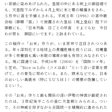
い若緑に染めあげられた。皇居の中にある吹上の御田畑で
も、天皇陛下みずから４月上旬に米と粟の種播きをされ、
５月中に苗を手植えされる。平成８年（1996）の宮中歌
会始（御題「苗」）で披露された皇后（現上皇后）陛下の
御歌にも、「日本列島 日ごとの早苗 そよぐらむ 今日
わが君も 御田にいでます」と詠まれている。
この稲作＝「お米」作りが、いま世界で注目されつつあ
る。年々深刻化する地球上の食糧危機を救うには、収穫量
が多く栄養価も高い米穀の増産が最も有効とみなされてい
る。現に国連では、平成16年（2004）を「国際コメ年」
と定め、“Rice is Life（コメは命）”という合い言葉を掲
げて、その普及に努めている。また、欧米などでも、日本
のおいしい高級米（特にＳＵＳＨＩ）の需要が急騰してい
るという。
その「お米」作りと最も関係の深い伊勢の神宮が創祀され
たのは、３世紀後半ころの垂仁天皇朝とみられる。つい
で、その神威を仰ぎながら全国統一を積極的に進められた