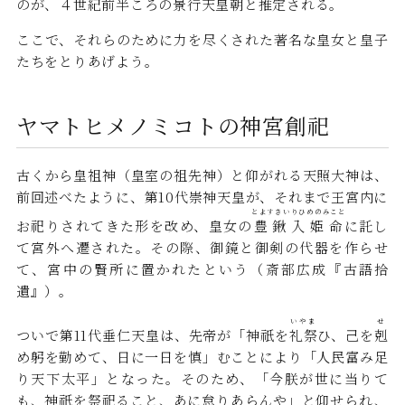
のが、４世紀前半ころの景行天皇朝と推定される。
ここで、それらのために力を尽くされた著名な皇女と皇子
たちをとりあげよう。
ヤマトヒメノミコトの神宮創祀
古くから皇祖神（皇室の祖先神）と仰がれる天照大神は、
前回述べたように、第10代崇神天皇が、それまで王宮内に
とよすきいりひめのみこと
お祀りされてきた形を改め、皇女の
豊鍬入姫命
に託し
て宮外へ遷された。その際、御鏡と御剣の代器を作らせ
て、宮中の賢所に置かれたという（斎部広成『古語拾
遺』）。
いやま
せ
ついで第11代垂仁天皇は、先帝が「神祇を
礼祭
ひ、己を
剋
め躬を勤めて、日に一日を慎」むことにより「人民富み足
り天下太平」となった。そのため、「今朕が世に当りて
も、神祇を祭祀ること、あに怠りあらんや」と仰せられ、