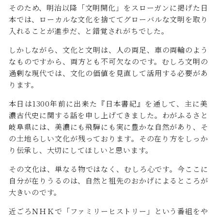
そのため、明治以降「文明開化」をスローガンに掲げた日
本では、ローカルな文化を捨ててグローバルな文明を取り
入れることが進歩だ、と錯覚されがちでした。
しかしながら、文化と文明は、人の両足、車の両輪のよう
なものですから、両方とも不可欠なのです。むしろ文明の
過剰な現代では、文化の価値を見直して活用する必要があ
ります。
本日は1300年前に出来た『日本書紀』を通して、主に美
濃古代史に関する話を申し上げてきました。わがふるさと
岐阜県には、美濃にも飛騨にも実に豊かな自然があり、そ
の土地らしい文化が残っております。その在り方をしっか
り伝承し、大切にしてほしいと思います。
その文化は、単なる物ではなく、むしろ心です。今ここに
自分が在りうるのは、自然と祖先のおかげによるところが
大きいのです。
近ごろＮＨＫで「ファミリーヒストリー」という番組をや