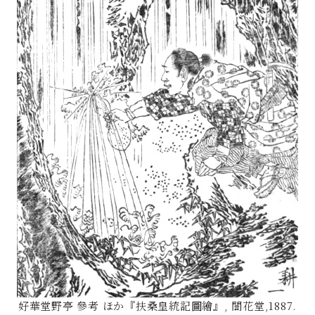
好華堂野亭 參考 ほか『扶桑皇統記圖繪』, 誾花堂,1887.