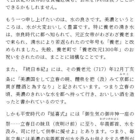
できるかもしれません。
もう一つ申し上げたいのは、水の良さです。美濃というと
ころは、水が大変おいしく豊富です。特に養老の湧き水
は、奈良時代に都へ知られて、元正女帝がわざわざ養老ま
で来られ、湧水により若返られたので年号も「養老」と改
められました。先般、養老町で「養老改元1300年」のお
祝いをされたのは、まことに結構なことです。
また、『続日本紀』には、その養老元（717）年12月丁亥
みやこ
条に「美濃国をして立春の暁、醴泉を把（汲）みて
京都
に
貢ぎ醴酒と為すなり」と記されています。つまり立春の
頃、美濃のきれいな水を都へ持って行き、おいしい酒を造
ったと書かれているのです。
しかも平安時代の『延喜式』には「御生気の御井神一座の
むげつのおびと
祭……立春日の昧旦（夜明け前）に至り、
牟義都首
、水を
汲み、司に付して供奉に擬せよ」とあります。つまり、毎
年立春には美濃の牟義都首が水を汲みお供えをする慣例が