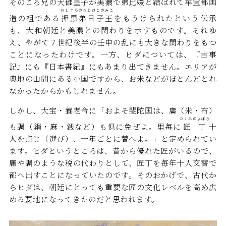
そのころ兄の大碓皇子が美濃で弟比媛と結ばれて牟宜都国
おしぐろのおとひこのみこ
造の祖である
押黒弟日子王
をもうけられたという伝承
も、大和朝廷と美濃との関わりを示すものです。それゆ
え、やがて７世紀後半の壬申の乱にも大きな関わりをもつ
ことになったわけです。一方、ヒダについては、『古事
記』にも『日本書紀』にもあまり出てきません。エリアが
奥地の山間にある小国ですから、お米などがほとんどとれ
なかったからかもしれません。
しかし、大宝・養老令に「およそ斐陀国は、庸（米・布）
たくみのよぼろ
も調（絹・麻・銭など）も俱に免ぜよ。里毎に
匠丁
十
人を点じ（選び）、一年ごとに替へよ。」と定められてい
ます。ヒダというところは、昔から優れた匠がいるので、
庸や調のような税の代わりとして、匠丁を毎年十人交替で
都へ出すことになっていたのです。そのおかげで、古代か
らヒダは、朝廷にとっても重要な匠の文化レベルを高め広
める要地になってきたのだと思われます。