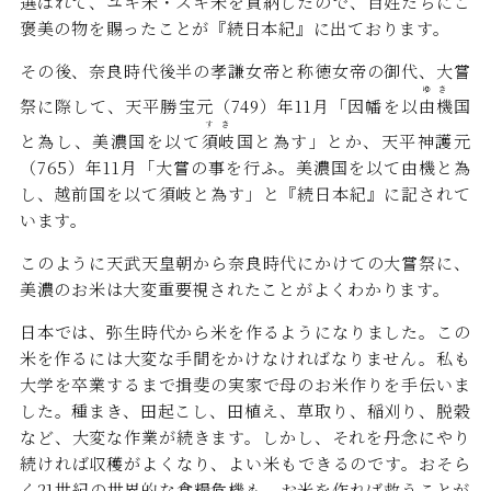
選ばれて、ユキ米・スキ米を貢納したので、百姓たちにご
褒美の物を賜ったことが『続日本紀』に出ております。
その後、奈良時代後半の孝謙女帝と称徳女帝の御代、大嘗
ゆき
祭に際して、天平勝宝元（749）年11月「因幡を以
由機
国
すき
と為し、美濃国を以て
須岐
国と為す」とか、天平神護元
（765）年11月「大嘗の事を行ふ。美濃国を以て由機と為
し、越前国を以て須岐と為す」と『続日本紀』に記されて
います。
このように天武天皇朝から奈良時代にかけての大嘗祭に、
美濃のお米は大変重要視されたことがよくわかります。
日本では、弥生時代から米を作るようになりました。この
米を作るには大変な手間をかけなければなりません。私も
大学を卒業するまで揖斐の実家で母のお米作りを手伝いま
した。種まき、田起こし、田植え、草取り、稲刈り、脱穀
など、大変な作業が続きます。しかし、それを丹念にやり
続ければ収穫がよくなり、よい米もできるのです。おそら
く21世紀の世界的な食糧危機も、お米を作れば救うことが