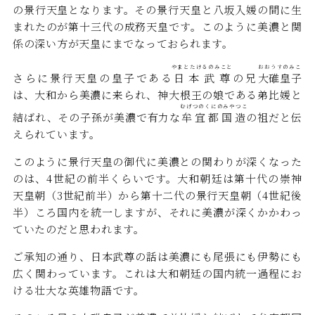
の景行天皇となります。その景行天皇と八坂入媛の間に生
まれたのが第十三代の成務天皇です。このように美濃と関
係の深い方が天皇にまでなっておられます。
やまとたけるのみこと
おおうすのみこ
さらに景行天皇の皇子である
日本武尊
の兄
大碓皇子
は、大和から美濃に来られ、神大根王の娘である弟比媛と
むげつのくにのみやつこ
結ばれ、その子孫が美濃で有力な
牟宜都国造
の祖だと伝
えられています。
このように景行天皇の御代に美濃との関わりが深くなった
のは、4世紀の前半くらいです。大和朝廷は第十代の崇神
天皇朝（3世紀前半）から第十二代の景行天皇朝（4世紀後
半）ころ国内を統一しますが、それに美濃が深くかかわっ
ていたのだと思われます。
ご承知の通り、日本武尊の話は美濃にも尾張にも伊勢にも
広く関わっています。これは大和朝廷の国内統一過程にお
ける壮大な英雄物語です。