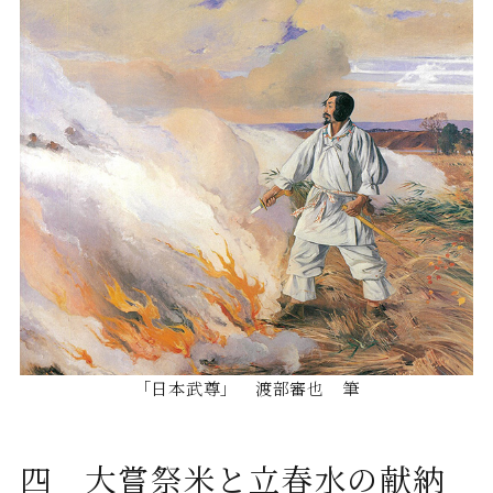
「日本武尊」 渡部審也 筆
四 大嘗祭米と立春水の献納