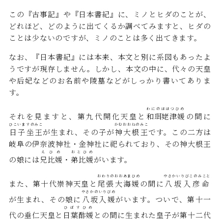
この『古事記』や『日本書紀』に、ミノとヒダのことが、
どれほど、どのように出てくるか調べてみますと、ヒダの
ことは少ないのですが、ミノのことは多く出てきます。
なお、『日本書紀』には本来、本文と別に系図もあったよ
うですが現存しません。しかし、本文の中に、代々の天皇
や后妃などのお名前や陵墓などがしっかり書いてありま
す。
わにのははつひめ
それを見ますと、第九代開化天皇と
和珥姥津媛
の間に
ひこいますのみこ
かむおおねのみこ
日子坐王
が生まれ、その子が
神大根王
です。この二方は
岐阜の伊奈波神社・金神社に祀られており、その神大根王
えひめ
おとひめ
の娘には
兄比媛
・
弟比媛
がいます。
おわりのおおあまひめ
やさかいりびこのみこと
また、第十代崇神天皇と
尾張大海媛
の間に
八坂入彦命
やさかのいりびめ
が生まれ、その娘に
八坂入媛
がいます。ついで、第十一
ひばすひめ
代の垂仁天皇と
日葉酢媛
との間に生まれた皇子が第十二代