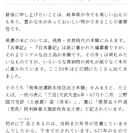
最後に申し上げたいことは、岐阜県が今でも美しい山も川
もあり、豊かな水があっておいしい物ができることの重要
性です。
美濃の米については、飛鳥・奈良時代の木簡にみえます。
『古事記』・『日本書紀』は紙に書かれた編纂書ですが、
それよりリアルな出土品が木簡です。その多くは荷札みた
いなものですが、いろいろな貢納物の荷札が紙でなく木片
に書かれています。ここ50年ほどの間にたくさん出てき
ました。
そのうち「飛鳥池遺跡北地区出土木簡」をみますと、たと
えば、一枚の表に「丁丑(天武天皇6年・677)十二月 三野
国刀支評（土岐郡）粢（次米）」、裏に「恵那五十戸造
（里長）阿利麻春人服部枚布五斗俵」と記されています。
ていちゅう
初めに
丁丑
とあるのは、当時まだ年号が定着していませ
んでしたから、干支で示されています。677年のもので