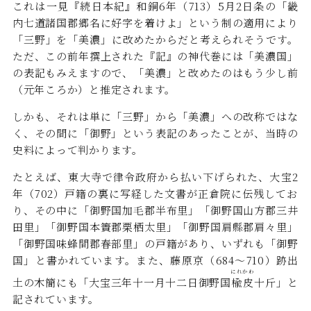
これは一見『続日本紀』和銅6年（713）5月2日条の「畿
内七道諸国郡郷名に好字を着けよ」という制の適用により
「三野」を「美濃」に改めたからだと考えられそうです。
ただ、この前年撰上された『記』の神代巻には「美濃国」
の表記もみえますので、「美濃」と改めたのはもう少し前
（元年ころか）と推定されます。
しかも、それは単に「三野」から「美濃」への改称ではな
く、その間に「御野」という表記のあったことが、当時の
史料によって判かります。
たとえば、東大寺で律令政府から払い下げられた、大宝2
年（702）戸籍の裏に写経した文書が正倉院に伝残してお
り、その中に「御野国加毛郡半布里」「御野国山方郡三井
田里」「御野国本簀郡栗栖太里」「御野国肩縣郡肩々里」
「御野国味蜂間郡春部里」の戸籍があり、いずれも「御野
国」と書かれています。また、藤原京（684～710）跡出
にれかわ
土の木簡にも「大宝三年十一月十二日御野国
楡皮
十斤」と
記されています。