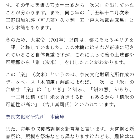
す。その年に美濃の刀支＝土岐から「次米」を出していた
ことが分かります。また、同じ年の「丁丑年十二月次米
三野国加尓評（可児郡）久々利 五十戸人物部古麻呂」と
いう木簡もあります。
念のため、大宝令（701年）以前は、郡にあたるエリアを
「評」と称していました。この木簡にはそれが正確に記さ
れていること自体貴重ですが、これによって後の土岐郡や
可児郡から「粢（次米）」を出したことがわかります。
この「粢」（次米）というのは、奈良文化財研究所作成の
データベース「木簡庫」解説によれば、「次」と「米」の
合成字「粢」は「しとぎ」と訓み、「餅の意」があり、
「十二月に糯（餅）米を貢進する例」もあるから「糯米の
可能性が高い」（吉川真司氏）といわれています。
奈良文化財研究所 木簡庫
また、毎年の収穫感謝祭を新嘗祭と言います。大嘗祭と新
嘗祭は、規模も祭場なども異なりますけれども、趣旨はほ