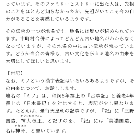
っています。あのファミリーヒストリーに出た人は、先祖
のことをほとんど知らなかったが、先祖がいてこそ今の自
分があることを実感しているようです。
その伝承の一つが地名です。地名には歴史が秘められてい
ます。市町村合併によってどんどん古い地名がわからなく
なっていますが、その地名の中に古い伝承が残っていま
す。どうか当会の皆様も、古い文化を伝える地名の由来を
大切にしてほしいと思います。
【付記】
なお、ミノという漢字表記はいろいろあるようですが、そ
の由来について、お話しします。
地名の「ミノ」は、和銅5年撰上の『古事記』と養老4年
撰上の『日本書紀』を対比すると、表記が少し異なりま
す。たとえば、景行天皇朝の記事ですが、『記』に「三野
かむおおねのみこ
国造、
神大根王
」と記すのを、『紀』には「美濃国造、
かむほね
名は
神骨
」と書いています。