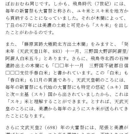
ぼおおむね同じです。しかも、飛鳥時代（7世紀）には、
毎年の新嘗祭も大嘗祭と称され、ユキ米とスキ米を地方か
ら貢納することになっていました。それが木簡によって、
丁丑の677年には美濃の土岐と可児から「スキ米」を出し
たことがわかるのです。
また、「藤原宮跡大極殿北方出土木簡」をみますと、「癸
未年（天武天皇11年、883）十一月、三野国大野評阿漏里/
阿漏人白米五斗」とあります。さらに、飛鳥寺北西の石神
遺跡出土の木簡にも「□□年十一月 三野国不破郡日信
□□□支位手舂白米」と書かれています。この「白米」も
「舂白米」も11月の貢進であり、天武天皇朝のころには、
毎年の新嘗祭にも代始の大嘗祭にも特定の悠紀（ユキ）国
と次＝主基（スキ）国から出されていましたから、これは
「スキ」米と理解することができます。とすれば、天武天
皇のころには、美濃から毎年のようにスキ米が送られてき
たことになります。
さらに文武天皇2（698）年の大嘗祭には、尾張と美濃が