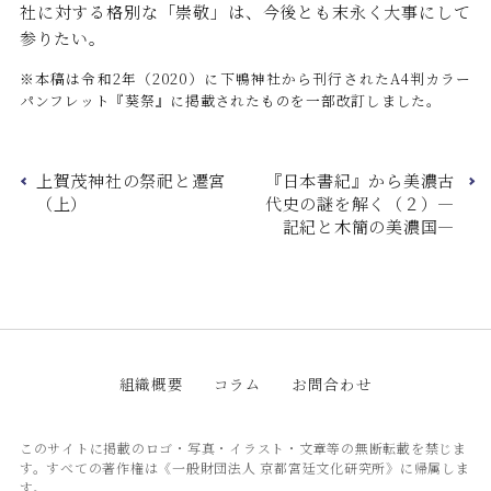
社に対する格別な「崇敬」は、今後とも末永く大事にして
参りたい。
※本稿は令和2年（2020）に下鴨神社から刊行されたA4判カラー
パンフレット『葵祭』に掲載されたものを一部改訂しました。
上賀茂神社の祭祀と遷宮
『日本書紀』から美濃古
（上）
代史の謎を解く（２）―
記紀と木簡の美濃国―
組織概要
コラム
お問合わせ
このサイトに掲載のロゴ・写真・イラスト・文章等の無断転載を禁じま
す。すべての著作権は《一般財団法人 京都宮廷文化研究所》に帰属しま
す。