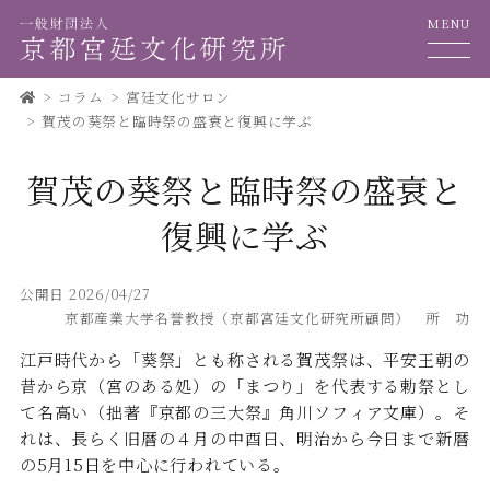
MENU
コラム
宮廷文化サロン
賀茂の葵祭と臨時祭の盛衰と復興に学ぶ
賀茂の葵祭と臨時祭の盛衰と
復興に学ぶ
公開日 2026/04/27
京都産業大学名誉教授（京都宮廷文化研究所顧問） 所 功
江戸時代から「葵祭」とも称される賀茂祭は、平安王朝の
昔から京（宮のある処）の「まつり」を代表する勅祭とし
て名高い（拙著『京都の三大祭』角川ソフィア文庫）。そ
れは、長らく旧暦の４月の中酉日、明治から今日まで新暦
の5月15日を中心に行われている。