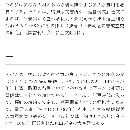
それには多様な人材と多彩な装束類および多大な費用を必
要とする。たとえば、鴨脚家文書所引「延喜儀式」逸文に
よれば、平安宮から立つ勅使列と斎院司から出る斎王列を
合わせると858名にものぼる（拙著『平安朝儀式書成立史
の研究』〈国書刊行会〉に全文翻刻）。
一
そのため、朝廷の政治経済力が衰えると、すでに承久の変
（1221年）で斎院が廃絶し、やがて応仁の乱（1467～77
年）以降、路頭の行列は中断のやむなきに至った（社頭の
祭儀は細々とでも続いている）。それが、江戸時代に入っ
て、幕府の統治が安定し、朝幕関係も徐々に好転するなか
で、霊元天皇（在位1663～87年）を中心とする朝儀復興
の熱意が実り始めた。そのひとつは、約200年ぶりに貞享
4年（1687）再興された東山天皇の大嘗祭である。