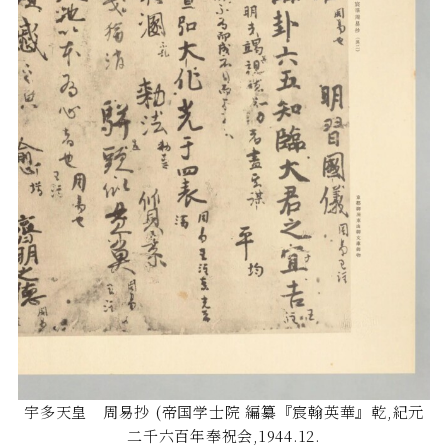
宇多天皇 周易抄 (帝国学士院 編纂『宸翰英華』乾,紀元
二千六百年奉祝会,1944.12.