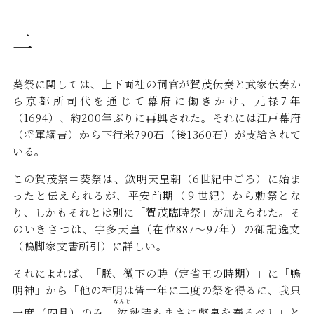
二
葵祭に関しては、上下両社の祠官が賀茂伝奏と武家伝奏か
ら京都所司代を通じて幕府に働きかけ、元禄7年
（1694）、約200年ぶりに再興された。それには江戸幕府
（将軍綱吉）から下行米790石（後1360石）が支給されて
いる。
この賀茂祭＝葵祭は、欽明天皇朝（6世紀中ごろ）に始ま
ったと伝えられるが、平安前期（９世紀）から勅祭とな
り、しかもそれとは別に「賀茂臨時祭」が加えられた。そ
のいきさつは、宇多天皇（在位887～97年）の御記逸文
（鴨脚家文書所引）に詳しい。
それによれば、「朕、微下の時（定省王の時期）」に「鴨
明神」から「他の神明は皆一年に二度の祭を得るに、我只
なんじ
一度（四月）のみ。
汝
秋時もまさに幣帛を奉るべし」と