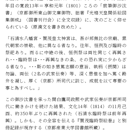
年目の寛政13年＝享和元年（1801）ころの「宸筆御沙汰
書」（京都御所東山御文庫御物、拙著『光格天皇関係絵図
集御成』〈国書刊行会〉に全文収録）に、次のごとく仰せ
られている（原漢文を書き改めた）。
「石清水八幡宮・賀茂皇太神宮は、吾が邦無比の宗廟、累
代朝家の崇敬、他に異なる者なり。往年、恒例及び臨時の
祭祀あり。而るに中絶の後、恒例祭は両社同じく再興さ
れ･･･臨時祭は･･･再興なきの条、その恐れ実に少からざ
る者なり。･･･斯の如き懇篤志願の意旨、執柄（摂関）は
勿論、両伝（2名の武家伝奏）等、深く思惟を加へ篤く勘
弁を凝し、厚く（京都）所司代に談じ、成就を以て専要の
事と為すべし。」
この御沙汰書を承った関白鷹司政煕や武家伝奏が京都所司
代に働きかけを続けた結果、文化14年（1814）の11月己
酉、約350年ぶりに再興された（石清水臨時祭は前年再
興）。しかも、その全容を伝える『賀茂臨時祭絵巻』と別
冊記録が現存する（京都産業大学図書館所蔵）。