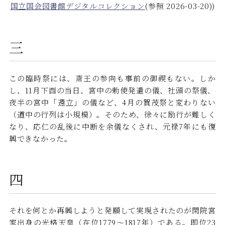
国立国会図書館デジタルコレクション
(参照 2026-03-20))
三
この臨時祭には、斎王の参向も事前の御禊もない。しか
し、11月下酉の当日、宮中の勅使発遣の儀、社頭の祭儀、
夜半の宮中「還立」の儀など、4月の賀茂祭と変わりない
（道中の行列は小規模）。そのため、徐々に励行が難しく
なり、応仁の乱後に中断を余儀なくされ、元禄7年にも復
興できなかった。
四
それを何とか再興しようと発願して実現されたのが閑院宮
家出身の光格天皇（在位1779～1817年）である。即位23