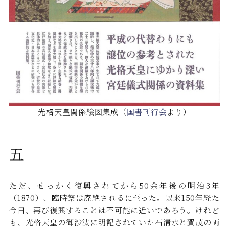
光格天皇関係絵図集成（
国書刊行会
より）
五
ただ、せっかく復興されてから50余年後の明治3年
（1870）、臨時祭は廃絶されるに至った。以来150年経た
今日、再び復興することは不可能に近いであろう。けれど
も、光格天皇の御沙汰に明記されていた石清水と賀茂の両