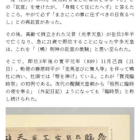
の「託宣」を受けたが、「身賤くて任にたへず」と答えた
ところ、やがて必ず「まさにこの事に任ずべきの日有るべ
し」との再託宣があった。
その後、高齢で擁立された父君（光孝天皇）が在位3年半
で亡くなり、急に21歳で即位することになった宇多天皇
は、これを「（鴨）明神の託宣の徴験」と思い至られた。
そこで、即位3年後の寛平元年（889）11月己酉（21
日）、勅使の藤原時平が「走馬並びに舞人等」を伴って鴨
社に向い、社頭では「幣を捧げ」ている。これが「賀茂臨
時祭」の初例である。次代の醍醐天皇朝から「恒例に臨時
の使を奉る」（外記日記）ようになっても「臨時祭」と称
し続けられた。